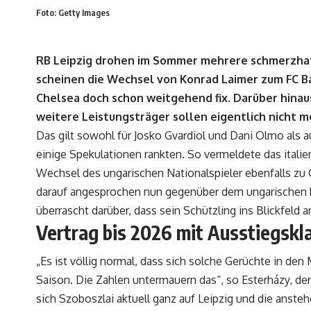
Foto: Getty Images
RB Leipzig drohen im Sommer mehrere schmerzhaft
scheinen die Wechsel von Konrad Laimer zum FC 
Chelsea doch schon weitgehend fix. Darüber hinau
weitere Leistungsträger sollen eigentlich nicht
Das gilt sowohl für Josko Gvardiol und Dani Olmo als a
einige Spekulationen rankten. So vermeldete das ital
Wechsel des ungarischen Nationalspieler ebenfalls zu 
darauf angesprochen nun gegenüber dem ungarischen Po
überrascht darüber, dass sein Schützling ins Blickfeld a
Vertrag bis 2026 mit Ausstiegskl
„Es ist völlig normal, dass sich solche Gerüchte in de
Saison. Die Zahlen untermauern das“, so Esterházy, de
sich Szoboszlai aktuell ganz auf Leipzig und die ans