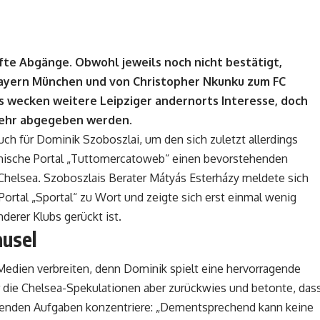
e Abgänge. Obwohl jeweils noch nicht bestätigt,
Bayern München und von Christopher Nkunku zum FC
s wecken weitere Leipziger andernorts Interesse, doch
 mehr abgegeben werden.
uch für Dominik Szoboszlai, um den sich zuletzt allerdings
ienische Portal „Tuttomercatoweb“ einen bevorstehenden
Chelsea. Szoboszlais Berater Mátyás Esterházy meldete sich
rtal „Sportal“ zu Wort und zeigte sich erst einmal wenig
nderer Klubs gerückt ist.
ausel
n Medien verbreiten, denn Dominik spielt eine hervorragende
r die Chelsea-Spekulationen aber zurückwies und betonte, das
tehenden Aufgaben konzentriere: „Dementsprechend kann keine