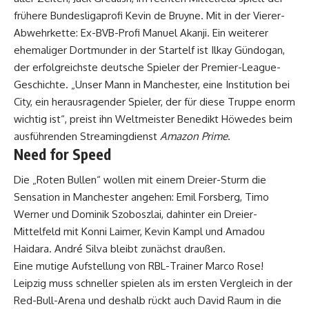
frühere Bundesligaprofi Kevin de Bruyne. Mit in der Vierer-
Abwehrkette: Ex-BVB-Profi Manuel Akanji. Ein weiterer
ehemaliger Dortmunder in der Startelf ist Ilkay Gündogan,
der erfolgreichste deutsche Spieler der Premier-League-
Geschichte. „Unser Mann in Manchester, eine Institution bei
City, ein herausragender Spieler, der für diese Truppe enorm
wichtig ist“, preist ihn Weltmeister Benedikt Höwedes beim
ausführenden Streamingdienst
Amazon Prime
.
Need for Speed
Die „Roten Bullen“ wollen mit einem Dreier-Sturm die
Sensation in Manchester angehen: Emil Forsberg, Timo
Werner und Dominik Szoboszlai, dahinter ein Dreier-
Mittelfeld mit Konni Laimer, Kevin Kampl und Amadou
Haidara. André Silva bleibt zunächst draußen.
Eine mutige Aufstellung von RBL-Trainer Marco Rose!
Leipzig muss schneller spielen als im ersten Vergleich in der
Red-Bull-Arena und deshalb rückt auch David Raum in die