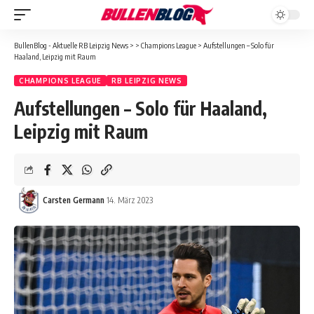
BullenBlog - Aktuelle RB Leipzig News
>
>
Champions League
>
Aufstellungen – Solo für
Haaland, Leipzig mit Raum
CHAMPIONS LEAGUE
RB LEIPZIG NEWS
Aufstellungen – Solo für Haaland,
Leipzig mit Raum
Carsten Germann
14. März 2023