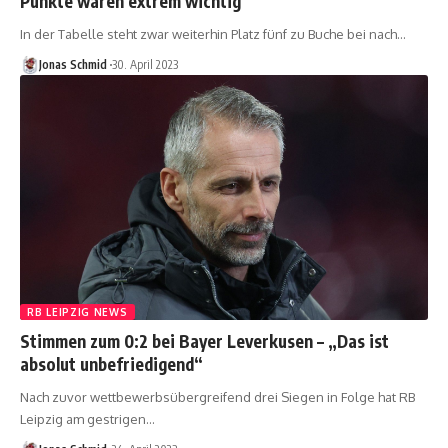
Punkte waren extrem wichtig“
In der Tabelle steht zwar weiterhin Platz fünf zu Buche bei nach…
Jonas Schmid
30. April 2023
RB LEIPZIG NEWS
Stimmen zum 0:2 bei Bayer Leverkusen – „Das ist
absolut unbefriedigend“
Nach zuvor wettbewerbsübergreifend drei Siegen in Folge hat RB
Leipzig am gestrigen…