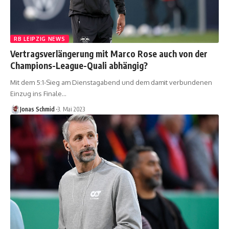
RB LEIPZIG NEWS
Vertragsverlängerung mit Marco Rose auch von der
Champions-League-Quali abhängig?
Mit dem 5:1-Sieg am Dienstagabend und dem damit verbundenen
Einzug ins Finale…
Jonas Schmid
3. Mai 2023