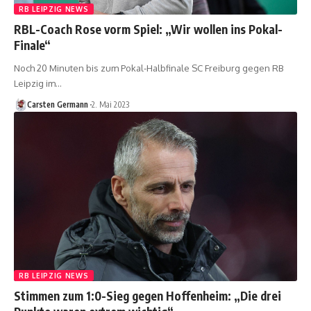
RB LEIPZIG NEWS
RBL-Coach Rose vorm Spiel: „Wir wollen ins Pokal-
Finale“
Noch 20 Minuten bis zum Pokal-Halbfinale SC Freiburg gegen RB
Leipzig im…
Carsten Germann
2. Mai 2023
RB LEIPZIG NEWS
Stimmen zum 1:0-Sieg gegen Hoffenheim: „Die drei