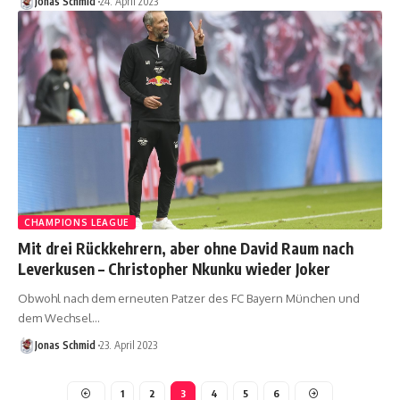
Jonas Schmid
24. April 2023
CHAMPIONS LEAGUE
Mit drei Rückkehrern, aber ohne David Raum nach
Leverkusen – Christopher Nkunku wieder Joker
Obwohl nach dem erneuten Patzer des FC Bayern München und
dem Wechsel…
Jonas Schmid
23. April 2023
1
2
3
4
5
6