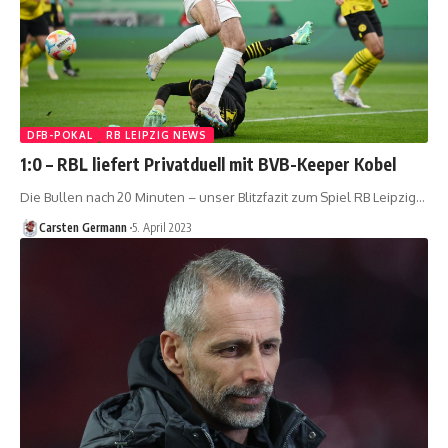
DFB-POKAL
RB LEIPZIG NEWS
1:0 – RBL liefert Privatduell mit BVB-Keeper Kobel
Die Bullen nach 20 Minuten – unser Blitzfazit zum Spiel RB Leipzig…
Carsten Germann
5. April 2023