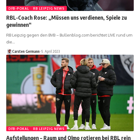
DFB-POKAL
RB LEIPZIG NEWS
RBL-Coach Rose: „Müssen uns verdienen, Spiele zu
gewinnen“
RB Leipzig gegen den BVB – Bullenblog.com berichtet LIVE rund um
die…
Carsten Germann
5. April 2023
DFB-POKAL
RB LEIPZIG NEWS
Aufstellungen – Raum und Olmo rotieren bei RBL rein