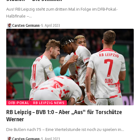
Aus! RB Leipzig steht zum dritten Mal in Folge im DFB-Pokal-
Halbfinale –…
Carsten Germann
5. April 2023
DFB-POKAL
RB LEIPZIG NEWS
RB Leipzig – BVB 1:0 – Aber „Aus“ für Torschütze
Werner
Die Bullen nach 75 – Eine Viertelstunde ist noch zu spielen in…
Carsten Germann
5. April 2023