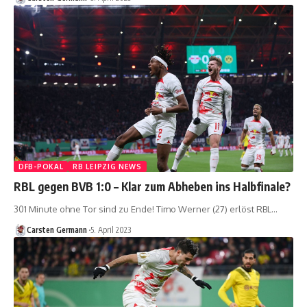
DFB-POKAL
RB LEIPZIG NEWS
RBL gegen BVB 1:0 – Klar zum Abheben ins Halbfinale?
301 Minute ohne Tor sind zu Ende! Timo Werner (27) erlöst RBL…
Carsten Germann
5. April 2023