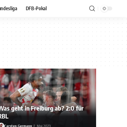
ndesliga
DFB-Pokal
Was geht in Freiburg ab? 2:0 für
RBL
Carsten Germann
2. Mai 2023