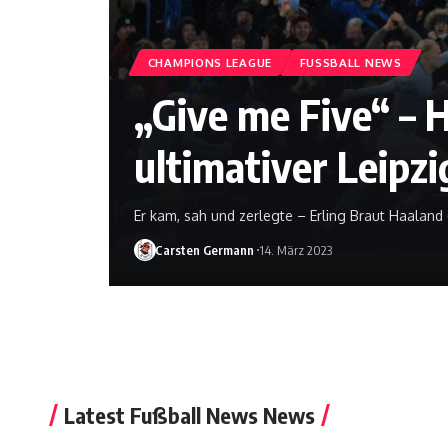
CHAMPIONS LEAGUE
FUSSBALL NEWS
„Give me Five“ – H
ultimativer Leipzi
Er kam, sah und zerlegte – Erling Braut Haaland 
Carsten Germann
14. März 2023
Latest Fußball News News