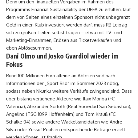
Denn um den finanziellen Vorgaben im Rahmen des
Programms Financial Sustainability der UEFA zu erfüllen, laut
dem von Seiten eines einzelnen Sponsors nicht unbegrenzt
Geld in einen Klub investiert werden darf, muss RB Leipzig
sich zu großen Teilen selbst tragen – etwa mit TV- und
Marketing-Einnahmen, Erlösen aus Ticketverkäufen und
eben Ablösesummen.
Dani Olmo und Josko Gvardiol wieder im
Fokus
Rund 100 Millionen Euro alleine an Ablösen sind nach
Informationen der „Sport Bild“ im Sommer 2023 nötig,
sodass neben Nkunku weitere Verkäufe zwingend sind. Dass
über bislang verliehene Akteure wie Ilaix Moriba (FC
Valencia), Alexander Sörloth (Real Sociedad San Sebastian),
Angelino (TSG 1899 Hoffenheim) und Tom Krauß (FC
Schalke 04) sowie andere Wackelkandidaten wie Andre
Silva oder Yussuf Poulsen entsprechende Beträge erzielt
werden können, ist fraglich.